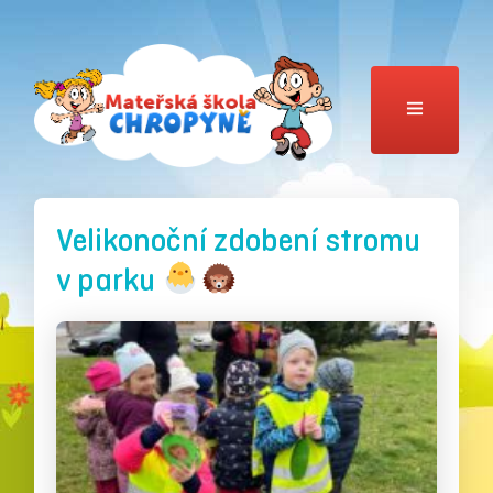
Velikonoční zdobení stromu
v parku