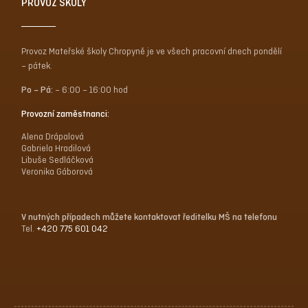
PROVOZ ŠKOLY
Provoz Mateřské školy Chropyně je ve všech pracovní dnech pondělí
– pátek.
Po – Pá:
– 6:00 – 16:00 hod
Provozní zaměstnanci:
Alena Drápalová
Gabriela Hradilová
Libuše Sedláčková
Veronika Gáborová
V nutných případech můžete kontaktovat ředitelku MŠ na telefonu
Tel.
+420 775 601 042