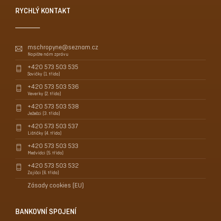
RYCHLÝ KONTAKT
mschropyne@seznam.cz
Napište nám zprávu
+420 573 503 535
Sovičky (1. třída)
+420 573 503 536
Veverky (2. třída)
+420 573 503 538
Ježečci (3. třída)
+420 573 503 537
Lištičky (4. třída)
+420 573 503 533
Medvídci (5. třída)
+420 573 503 532
Zajíčci (6. třída)
Zásady cookies (EU)
BANKOVNÍ SPOJENÍ