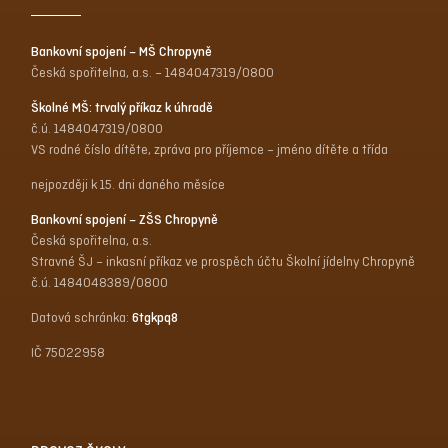
Bankovní spojení – MŠ Chropyně
Česká spořitelna, a.s. – 1484047319/0800
Školné MŠ: trvalý příkaz k úhradě
č.ú. 1484047319/0800
VS rodné číslo dítěte, zpráva pro příjemce – jméno dítěte a třída
nejpozději k 15. dni daného měsíce
Bankovní spojení – ZŠS Chropyně
Česká spořitelna, a.s.
Stravné ŠJ – inkasní příkaz ve prospěch účtu Školní jídelny Chropyně
č.ú. 1484048389/0800
Datová schránka:
6tgkpq8
IČ 75022958