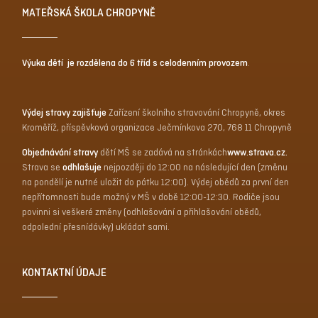
MATEŘSKÁ ŠKOLA CHROPYNĚ
Výuka dětí je rozdělena do 6 tříd s celodenním provozem
.
Výdej stravy zajišťuje
Zařízení školního stravování Chropyně, okres
Kroměříž, příspěvková organizace Ječmínkova 270, 768 11 Chropyně
Objednávání stravy
dětí MŠ se zadává na stránkách
www.strava.cz
.
Strava se
odhlašuje
nejpozději do 12:00 na následující den (změnu
na pondělí je nutné uložit do pátku 12:00). Výdej obědů za první den
nepřítomnosti bude možný v MŠ v době 12:00-12:30. Rodiče jsou
povinni si veškeré změny (odhlašování a přihlašování obědů,
odpolední přesnídávky) ukládat sami.
KONTAKTNÍ ÚDAJE