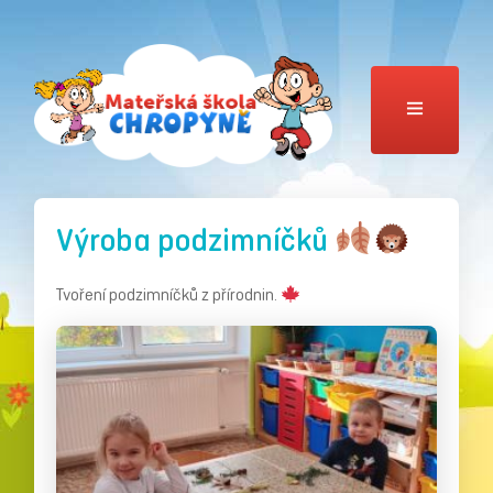
Výroba podzimníčků
Tvoření podzimníčků z přírodnin.