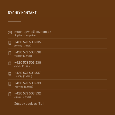
RYCHLÝ KONTAKT
mschropyne@seznam.cz
Napište nám zprávu
+420 573 503 535
Sovičky (1. třída)
+420 573 503 536
Veverky (2. třída)
+420 573 503 538
Ježečci (3. třída)
+420 573 503 537
Lištičky (4. třída)
+420 573 503 533
Medvídci (5. třída)
+420 573 503 532
Zajíčci (6. třída)
Zásady cookies (EU)