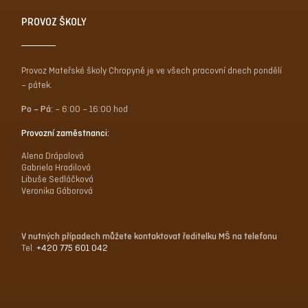
PROVOZ ŠKOLY
Provoz Mateřské školy Chropyně je ve všech pracovní dnech pondělí
– pátek.
Po – Pá:
– 6:00 – 16:00 hod
Provozní zaměstnanci:
Alena Drápalová
Gabriela Hradilová
Libuše Sedláčková
Veronika Gáborová
V nutných případech můžete kontaktovat ředitelku MŠ na telefonu
Tel.
+420 775 601 042