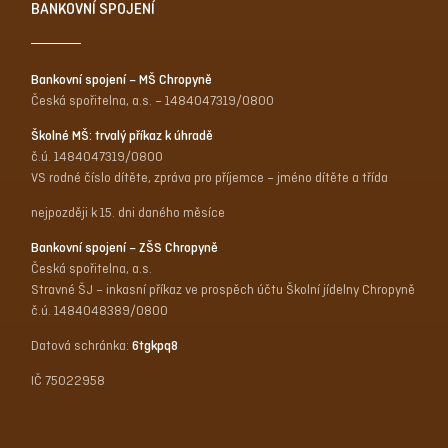
BANKOVNÍ SPOJENÍ
Bankovní spojení – MŠ Chropyně
Česká spořitelna, a.s. – 1484047319/0800
Školné MŠ: trvalý příkaz k úhradě
č.ú. 1484047319/0800
VS rodné číslo dítěte, zpráva pro příjemce – jméno dítěte a třída
nejpozději k 15. dni daného měsíce
Bankovní spojení – ZŠS Chropyně
Česká spořitelna, a.s.
Stravné ŠJ – inkasní příkaz ve prospěch účtu Školní jídelny Chropyně
č.ú. 1484048389/0800
Datová schránka:
6tgkpq8
IČ 75022958