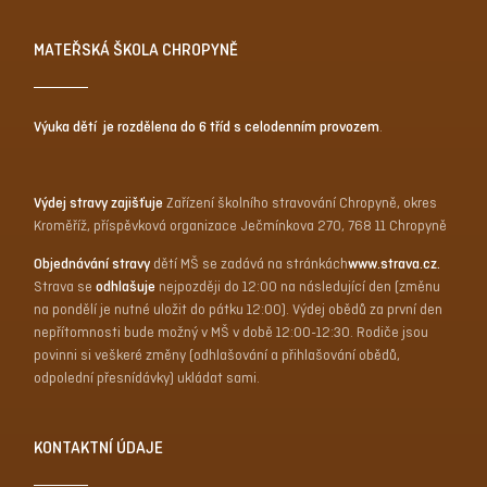
MATEŘSKÁ ŠKOLA CHROPYNĚ
Výuka dětí je rozdělena do 6 tříd s celodenním provozem
.
Výdej stravy zajišťuje
Zařízení školního stravování Chropyně, okres
Kroměříž, příspěvková organizace Ječmínkova 270, 768 11 Chropyně
Objednávání stravy
dětí MŠ se zadává na stránkách
www.strava.cz
.
Strava se
odhlašuje
nejpozději do 12:00 na následující den (změnu
na pondělí je nutné uložit do pátku 12:00). Výdej obědů za první den
nepřítomnosti bude možný v MŠ v době 12:00-12:30. Rodiče jsou
povinni si veškeré změny (odhlašování a přihlašování obědů,
odpolední přesnídávky) ukládat sami.
KONTAKTNÍ ÚDAJE