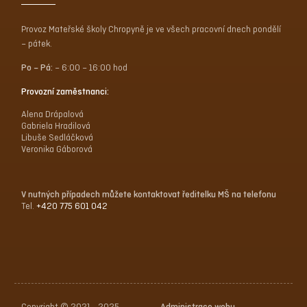
Provoz Mateřské školy Chropyně je ve všech pracovní dnech pondělí
– pátek.
Po – Pá:
– 6:00 – 16:00 hod
Provozní zaměstnanci:
Alena Drápalová
Gabriela Hradilová
Libuše Sedláčková
Veronika Gáborová
V nutných případech můžete kontaktovat ředitelku MŠ na telefonu
Tel.
+420 775 601 042
Copyright © 2021 - 2025,
Administrace webu