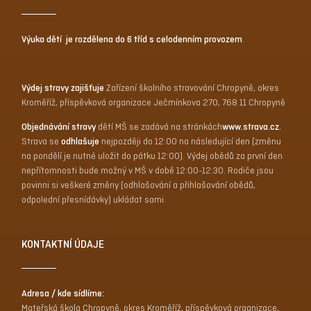
Výuka dětí je rozdělena do 6 tříd s celodenním provozem
.
Výdej stravy zajišťuje
Zařízení školního stravování Chropyně, okres
Kroměříž, příspěvková organizace Ječmínkova 270, 768 11 Chropyně
Objednávání stravy
dětí MŠ se zadává na stránkách
www.strava.cz
.
Strava se
odhlašuje
nejpozději do 12:00 na následující den (změnu
na pondělí je nutné uložit do pátku 12:00). Výdej obědů za první den
nepřítomnosti bude možný v MŠ v době 12:00-12:30. Rodiče jsou
povinni si veškeré změny (odhlašování a přihlašování obědů,
odpolední přesnídávky) ukládat sami.
KONTAKTNÍ ÚDAJE
Adresa / kde sídlíme:
Mateřská škola Chropyně, okres Kroměříž, příspěvková organizace,