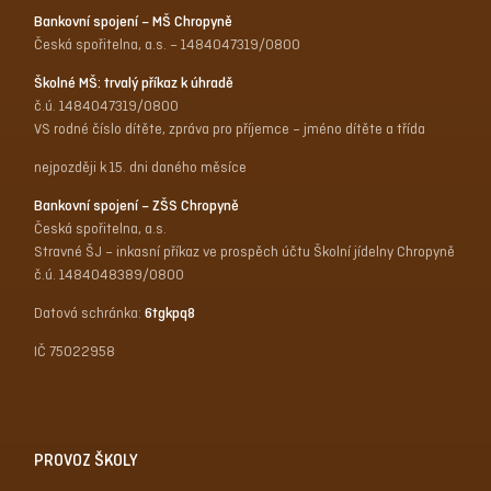
Bankovní spojení – MŠ Chropyně
Česká spořitelna, a.s. – 1484047319/0800
Školné MŠ: trvalý příkaz k úhradě
č.ú. 1484047319/0800
VS rodné číslo dítěte, zpráva pro příjemce – jméno dítěte a třída
nejpozději k 15. dni daného měsíce
Bankovní spojení – ZŠS Chropyně
Česká spořitelna, a.s.
Stravné ŠJ – inkasní příkaz ve prospěch účtu Školní jídelny Chropyně
č.ú. 1484048389/0800
Datová schránka:
6tgkpq8
IČ 75022958
PROVOZ ŠKOLY