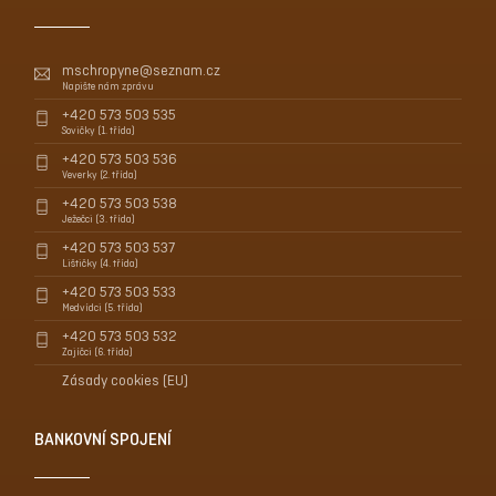
mschropyne@seznam.cz
Napište nám zprávu
+420 573 503 535
Sovičky (1. třída)
+420 573 503 536
Veverky (2. třída)
+420 573 503 538
Ježečci (3. třída)
+420 573 503 537
Lištičky (4. třída)
+420 573 503 533
Medvídci (5. třída)
+420 573 503 532
Zajíčci (6. třída)
Zásady cookies (EU)
BANKOVNÍ SPOJENÍ