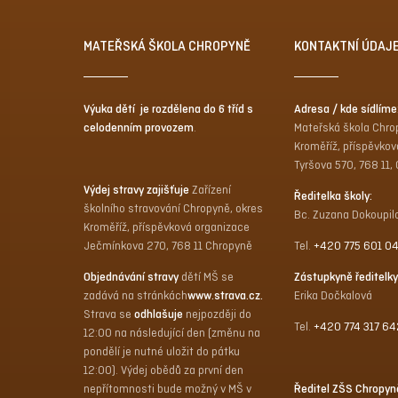
MATEŘSKÁ ŠKOLA CHROPYNĚ
KONTAKTNÍ ÚDAJ
Výuka dětí je rozdělena do 6 tříd s
Adresa / kde sídlíme
celodenním provozem
.
Mateřská škola Chro
Kroměříž, příspěvkov
Tyršova 570, 768 11,
Výdej stravy zajišťuje
Zařízení
Ředitelka školy:
školního stravování Chropyně, okres
Bc. Zuzana Dokoupil
Kroměříž, příspěvková organizace
Ječmínkova 270, 768 11 Chropyně
Tel.
+420 775 601 0
Objednávání stravy
dětí MŠ se
Zástupkyně ředitelky
zadává na stránkách
www.strava.cz
.
Erika Dočkalová
Strava se
odhlašuje
nejpozději do
Tel.
+420 774 317 64
12:00 na následující den (změnu na
pondělí je nutné uložit do pátku
12:00). Výdej obědů za první den
nepřítomnosti bude možný v MŠ v
Ředitel ZŠS Chropyn