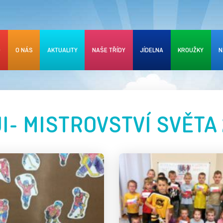
D
O NÁS
AKTUALITY
NAŠE TŘÍDY
JÍDELNA
KROUŽKY
N
- MISTROVSTVÍ SVĚTA 20