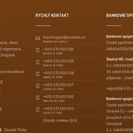
E
RYCHLÝ KONTAKT
BANKOVNÍ SP
:
Bankovní spoje
mschropyne@seznam.cz
Napište nám zprávu
pyně, okres
Česká spořitelna
á organizace,
1484047319/0
+420 573 503 535
Sovičky (1. třída)
 Chropyně
Školné MŠ: trval
+420 573 503 536
č.ú. 14840473
Veverky (2. třída)
ová Hanulíková
VS rodné číslo d
+420 573 503 538
Ježečci (3. třída)
příjemce – jméno
42
+420 573 503 537
nejpozději k 15
Lištičky (4. třída)
:
+420 573 503 533
Bankovní spoje
Medvídci (5. třída)
Česká spořitelna
+420 573 503 532
2
Stravné ŠJ – ink
Zajíčci (6. třída)
prospěch účtu Šk
Zásady cookies (EU)
Chropyně
ě
: Zbyněk Tříska
č.ú. 14840483