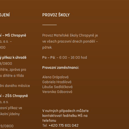
OJENÍ
PROVOZ ŠKOLY
ní – MŠ Chropyně
Provoz Mateřské školy Chropyně je
, a.s. –
ve všech pracovní dnech pondělí –
800
pátek.
ý příkaz k úhradě
Po – Pá:
– 6:00 – 16:00 hod
19/0800
Provozní zaměstnanci:
ítěte, zpráva pro
 dítěte a třída
Alena Drápalová
Gabriela Hradilová
. dni daného měsíce
Libuše Sedláčková
Veronika Gáborová
ní – ZŠS Chropyně
, a.s.
asní příkaz ve
V nutných případech můžete
olní jídelny
kontaktovat ředitelku MŠ na
telefonu
Tel.
+420 775 601 042
89/0800